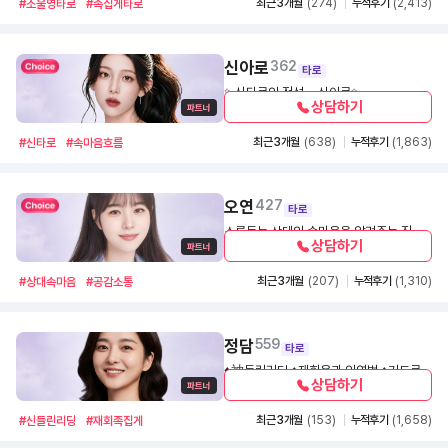
최근 3개월
(274)
누적후기
(2,413)
#소울영타로
#족집게타로
가는 길잡이가 되어드리겠습니다.
신아로
362
타로
✨신타로의 정석 = 신아로✨
상담하기
1,500
30초
최근 3개월
(638)
누적후기
(1,863)
#신타로
#속마음흐름
오연
427
타로
소름돋는 상대의 속마음을 알려주는 직관
상담하기
타로
1,200
30초
최근 3개월
(207)
누적후기
(1,310)
#상대속마음
#공감소통
정담
559
타로
♦️神들린리딩 ♦️재회운과 인연법 ♦️기도로
상담하기
받은 공수와 실전 타로 해석 ♦️취업.금전.사
1,200
30초
업운 무엇이든! 늘 함께 하겠습니다🙏
최근 3개월
(153)
누적후기
(1,658)
#신들린리딩
#재회족집게