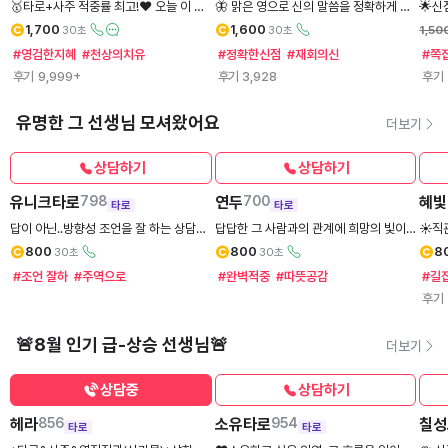
🥇타로+사주 적중률 최고!❤️ 오늘 이 순
🦋 맑은 영으로 신의 말씀을 정확하게 전
🌟신
간이 가장 따뜻하게 기억되길 바라겠습니
해드리겠습니다. 재회.불임.동성연애.매
직관 
1,700
1,600
1,50
30초
30초
다🙏🏻
매문제로 마음이 힘드신분들께 맑은공수
#영검한지혜
#천상의치유
#정확한신점
#재회의신
#쪽
로말씀을 정확히 전하겠습니다🙏
후기
9,999+
후기
3,928
후기
유명한 그 선생님 모셔왔어요
더보기
상담하기
상담하기
유니크타로
798
연두
700
혜빛
타로
타로
답이 아닌..방향성 조언을 잘 하는 상담사.
답답한 그 사람과의 관계에 희망의 빛이
☀️직
답답한 마음을 풀어 드립니다.
되어드릴게요
800
800
8
30초
30초
#조언 잘하
#주역으로
#완벽적중
#따뜻공감
#길
후기
🚨8월 인기 급-상승 선생님🚨
더보기
상담중
상담하기
헤라
856
소유타로
954
칠성
타로
타로