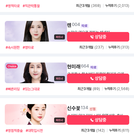
최근 3개월
(368)
누적후기
(2,013)
#영적타로
#직관력통찰
렌
004
타로
🪭맑은 영으로 전하는 메세지
상담중
800
1,100
30초
최근 3개월
(237)
누적후기
(313)
#속시원한
#영타로
현미래
664
타로
🔮프랑스 향수보다 마음의 향기가 오래갑
상담중
니다.
1,400
30초
최근 3개월
(89)
누적후기
(2,568)
#빠른리딩
#있는그대로
신수꽃
134
신점
🪭이미 알고 있어, 너의 운명선을. 혼심적
상담중
중의 무녀 -신수꽃.
1,400
30초
최근 3개월
(142)
누적후기
(611)
#영점적중술
#대학입시전