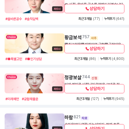
🪷 신점, 올바른 공수를 전해드리겠습니다
상담하기
1,200
30초
최근 3개월
(77)
누적후기
(641)
#올바른공수
#솔직담백
황금보석
757
사주
🟥최고전문🟩재회인연 궁합🟪금전대운
상담하기
🟧모든고민🟨 걱정해결 ❤️ 평생대운 💘궁
1,500
30초
합운💯속마음 상담 1위 선생님 ㅡㅡㅡㅡㅡ
최근 3개월
(86)
누적후기
(4,800)
#■특별고민
#■인기상담
ㅡㅡㅡㅡㅡㅡㅡㅡㅡㅡㅡㅡㅡㅡㅡㅡㅡㅡ
ㅡㅡㅡㅡㅡㅡㅡㅡㅡㅡㅡㅡㅡㅡㅡㅡㅡㅡ
ㅡㅡㅡㅡㅡㅡㅡㅡㅡㅡㅡㅡ 🟥 운세 7 에
청광보살
744
서 최고 정확한풀이 유명한 스타 전문가 선
신점
생님🟩 전문 상담 1위 궁금증 해소 고민 걱
미래 예지로 신령님의 말씀을 그대로 전달
상담하기
정 해결 초고수 선생님 🟪 대한민국 유명대
해드리겠습니다 🌈미래란 현재 생각 .고민.
1,300
30초
학 총 학생회 초청 강연 특강 인기선생님
갈등에 대한 조언입니다.떠보는 식의 질문
최근 3개월
(127)
누적후기
(945)
#미래예언
#궁합재물운
🟦 정통 사주 성공 대운 금 재물 관운 일타
은 신령님께서 알려주시지 않는점 양해부
스타 유명 선생님 🟧 모든것을 속 시원하게
탁드립니다
풀어 드리는 전문 상담 1위 선생님 ㅡㅡㅡ
ㅡㅡㅡㅡㅡㅡㅡㅡㅡㅡㅡㅡㅡㅡㅡㅡㅡㅡ
하람
821
타로
ㅡㅡㅡㅡㅡㅡㅡㅡㅡㅡㅡㅡㅡㅡㅡㅡㅡㅡ
속마음부터 연락 가능성까지, 현재 흐름을
ㅡㅡㅡㅡㅡㅡㅡㅡㅡㅡㅡㅡㅡ 속마음 ❤️
상담하기