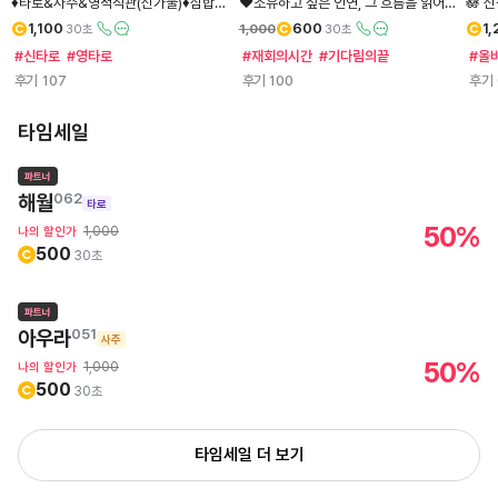
♦️타로&사주&영적직관(신가물)♦️삼합으
❤️소유하고 싶은 인연, 그 흐름을 읽어드
🪷 
로 완성하는 개인별 맞춤 진단 🔮타로명
립니다.❤️속마음부터 연락운, 재회의 흐
다
1,100
600
1
1,000
30초
30초
의:헤라의 영검한 운세 처방전🔮
름까지 현실적으로 읽어드립니다. 🙏
#신타로
#영타로
#재회의시간
#기다림의끝
#올
후기
107
후기
100
후기
타임세일
별점 4.58로 상담 만족도가 높아요
타임세일
15:43:09
남음
해월
062
타로
50
%
1,000
나의 할인가
106건이 넘는 후기가 있어요
500
30초
별점 4.89로 상담 만족도가 높아요
타임세일
00:05:52
남음
아우라
051
사주
50
%
1,000
나의 할인가
500
30초
타임세일 더 보기