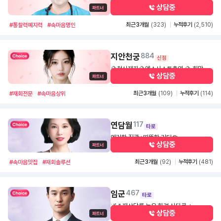
🪷소중한인연,애정 궁합. 재회운. 사주. 금
상담중
전사업.매매. 꿈해몽~ 신령님의맑은영의공
1,500
30초
수로 찾아주시는모든분들진심으로🙏전달
최근 3개월
(323)
누적후기
(2,510)
#통찰력예지력
#속마음명인
해드리겠습니다 🪷
지안천궁
884
신점
🔮천신제자🔮엑소시스트출연.🔮 희망고
상담중
문 없는 공수 그대로 전달합니다. 방향성과
1,300
30초
결과를 짚어드립니다. 재회·연락 적중 사례
최근 3개월
(109)
누적후기
(114)
#재회전문
#속마음상위
다수.
연담월
117
타로
예리한 직관+따뜻한 리딩🪷
상담중
1,200
30초
최근 3개월
(92)
누적후기
(481)
#속마음맛집
#재회솔루션
임군
467
타로
🌌 " 재상담률 높은 화경 신타로 ⭐
상담중
1,200
30초