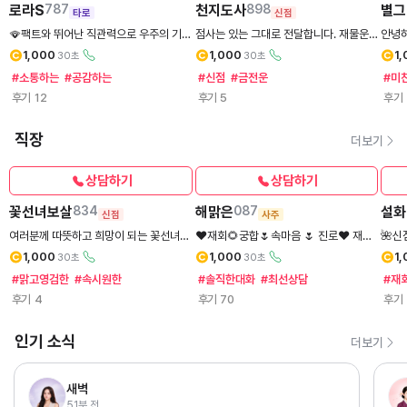
로라S
787
천지도사
898
별그
타로
신점
🪭팩트와 뛰어난 직관력으로 우주의 기운
점사는 있는 그대로 전달합니다. 재물운,
안녕하
을 받아 속마음과 성향을 정확히 읽어내
직장운, 연애운 해석과 함께 현생의 현실
의 고
1,000
1,000
1
30초
30초
는 영타로 .🙏
적인 조언을 함께 제공합니다.
#소통하는
#공감하는
#신점
#금전운
#미
후기
12
후기
5
후기
직장
더보기
상담하기
상담하기
꽃선녀보살
834
해맑은
087
설화
신점
사주
여러분께 따뜻하고 희망이 되는 꽃선녀
❤️재회🌻궁합🌷속마음 🌷 진로❤️ 재물
🌺신
보살이 되겠습니다.🙏
운🌻부동산. 편안하게 상담합니다
앞길을
1,000
1,000
1
30초
30초
다.
#맑고영검한
#속시원한
#솔직한대화
#최선상담
#재
후기
4
후기
70
후기
인기 소식
더보기
새벽
51분 전