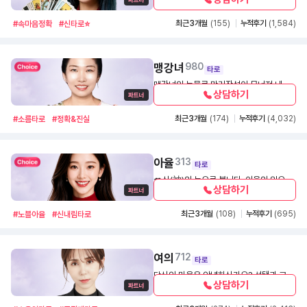
정확하게 짚어드립니다.
1,100
30초
초혼ㅡ재혼성공운ㅡ재물관운과 큰 대운 사
업성공운 시기와그때 명예 출세운ㅡ무엇이
최근 3개월
(155)
누적후기
(1,584)
#속마음정확
#신타로⭐️
던 궁금하신점 최고의 전문상담으로 시원
한답을 드립니다~ 최대 정직하게 필성대법
으로 잘 풀어드리겠습니다ㅡ 큰 재물대운
맹강녀
980
타로
🟧평생운 공직자 승진관운 사업성공운 교
맹강녀의 눈물로 만리장성이 무너져 내렸
육 정치인 기업사업가 기술 문화예술 스타
상담하기
듯 당신의 고통을 무너트려 드리겠습니다.
연예인과 모든분야🟩사주팔자에맞게 신생
1,400
30초
아작명ㅡ개명 기업 회사 상호명칭 학원 병
최근 3개월
(174)
누적후기
(4,032)
#소름타로
#정확&진실
원등 대학합격운 수능시험운 학과전공 승
진시험 직업분야 업종선택ㅡ건강수술운ㅡ
법률 민형사소송ㅡ승소패소운 평생총운
아율
313
🎆특별 전문풀이 판독을 솔직답변 富而能
타로
寬ㅡ何基壯耶ㅡ炡誠大誠 不誠無物ㅡ
💋신(神)의 눈으로 봅니다. 아율의 입으로
상담하기
晝耕夜讀 🌈 꼭... ^^~아시고 싶으신것에
전합니다. 지금까지 저는 해외에서 연애도,
1,400
30초
관하여~특별상담 최고급편 시크릿특수 비
학업도, 돈도 내 마음대로 하고싶은대로 하
최근 3개월
(108)
누적후기
(695)
#노블아율
#신내림타로
법과 천문지리 방위법ㅡ생기방 풍수지리ㅡ
며 신나게 살았습니다. 부잣집 막내딸에게
변별법으로 판독해서 확실하고 신속하며
주어진 이 모든것들이 거저 주어진것이 아
가장명확하게 📚📗📕정성으로 풀어드릴
니라는걸 신께서 알려주시니 지금부터는
것을 꼭🌄약조 올리겠습니다..귀인님께서
여의
712
여러분들의 생각, 걱정, 어려움을 내 것으로
타로
끝까지 시청해주셔서 진심으로 감사ㅡ 올
알고, 이 고통을 한번만 봐 주십사, 풀어주
당신의 마음은 안녕하신가요? 선택과 고민
립니다 ❤️ 세계적 소통 운세상담 최고기업
상담하기
십사, 살려주십사 신령님께 빌고 또 빌겠습
의 연속인 우리의 인생에 슬기로운 지혜와
1,200
30초
운세 7 황금보석 배상❤️
니다
해답의 길을 타로카드와 여의가 함께 찾아