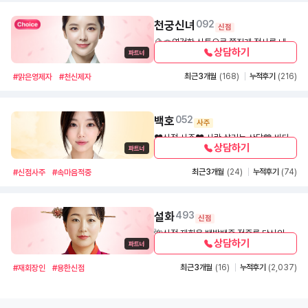
천궁신녀
092
신점
🔮🪭영검한 신통으로 쪽집게 점사를 내려
상담하기
드립니다🔮
1,000
30초
최근 3개월
(168)
누적후기
(216)
#맑은영제자
#천신제자
백호
052
사주
❤️신점 사주❤️ 사람 살리는 상담💙 바다처
상담하기
럼 깊은 마음으로 당신의 고민을 함께 풀어
1,000
30초
드릴게요♥️ 저를 믿고 따라오세용~🩵여러
최근 3개월
(24)
누적후기
(74)
#신점사주
#속마음적중
분🩵
설화
493
신점
🌺신점,재회운 백발백중 적중률 당신의 앞
상담하기
길을 환하게 비춰줄 등불이 되겠습니다.
1,000
30초
최근 3개월
(16)
누적후기
(2,037)
#재회장인
#용한신점