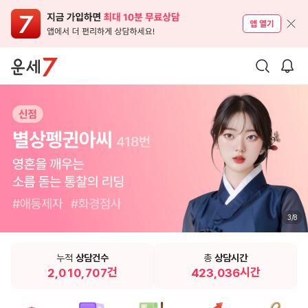
3
/
8
누적
상담건수
총
상담시간
건
시간
2
,
,
4
,
,
2
0
3