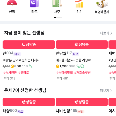
1
,
0
0
,
3
신점
타로
사주
인기
복명태운세
7
6
0
7
지금 많이 찾는 선생님
더보기
상담중
상담중
렌
004
연담월
117
새벽
타로
타로
🪭맑은 영으로 전하는 메세지
예리한 직관+따뜻한 리딩🪷
♦️당
800
1,200
1,100
1,10
30초
30초
#속시원한
#영타로
#속마음맛집
#재회솔루션
#속
후기
313
후기
481
후기
운세7이 선정한 선생님
더보기
상담중
상담중
태양
600
나비신당
465
이시
타로
신점