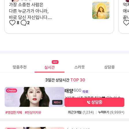
가장 소중한 사람은
억
다른 누군가가 아니라,
애
바로 당신 자신입니다....
끝내
8
2
맞춤추천
스카웃
상담중
실시간
3일간 상담시간
TOP 30
태양
600
타로
🥇타로+사주 적중률 최고!❤️ 오늘 이 순간
상담중
이 가장 따뜻하게 기억되길 바라겠습니다
1,700
30초
🙏🏻
최근 3개월
(1,234)
누적후기
(9,999+)
#영검한지혜
#천상의치유