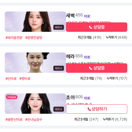
새벽
455
타로
♦️당신도 모르는 당신의 이야기♦️
상담중
800
1,100
30초
최근 3개월
(416)
누적후기
(648)
#속마음전문
#운명컨설팅
헤라
856
타로
♦️타로&사주&영적직관(신가물)♦️삼합으로
상담중
완성하는 개인별 맞춤 진단 🔮타로명의:헤
1,100
30초
라의 영검한 운세 처방전🔮
최근 3개월
(76)
누적후기
(107)
#신타로
#영타로
초아
805
타로
🔮 선녀 영타로 🔮
상담하기
1,700
30초
최근 3개월
(247)
누적후기
(6,728)
#용한신타로
#선녀님공수