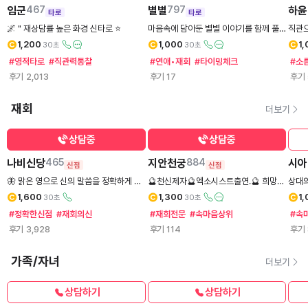
임군
467
별별
797
하윤
타로
타로
🌌 " 재상담률 높은 화경 신타로 ⭐
마음속에 담아둔 별별 이야기를 함께 풀
직관으
어드립니다✨
드립니
1,200
1,000
1
30초
30초
#영적타로
#직관력통찰
#연애•재회
#타이밍체크
#소
후기
2,013
후기
17
후기
재회
더보기
상담중
상담중
나비신당
465
지안천궁
884
시아
신점
신점
🦋 맑은 영으로 신의 말씀을 정확하게 전
🔮천신제자🔮엑소시스트출연.🔮 희망고
상대의
해드리겠습니다. 재회.불임.동성연애.매
문 없는 공수 그대로 전달합니다. 방향성
로 읽
1,600
1,300
1
30초
30초
매문제로 마음이 힘드신분들께 맑은공수
과 결과를 짚어드립니다. 재회·연락 적중
#정확한신점
#재회의신
#재회전문
#속마음상위
#속
로말씀을 정확히 전하겠습니다🙏
사례 다수.
후기
3,928
후기
114
후기
가족/자녀
더보기
상담하기
상담하기