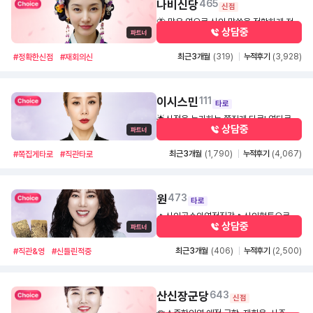
나비신당
465
신점
🦋 맑은 영으로 신의 말씀을 정확하게 전해
상담중
드리겠습니다. 재회.불임.동성연애.매매문
1,600
30초
제로 마음이 힘드신분들께 맑은공수로말씀
최근 3개월
(319)
누적후기
(3,928)
#정확한신점
#재회의신
을 정확히 전하겠습니다🙏
이시스민
111
타로
🌟신점을 능가하는 쪽집게 타로! 영타로 !
상담중
직관 타로로 답답함을 풀어드려요!!🌟
1,400
1,500
30초
최근 3개월
(1,790)
누적후기
(4,067)
#쪽집게타로
#직관타로
원
473
타로
🔥신의공수와영적직감🔥신의혈통으로
상담중
“당신의 운명을 밝혀주는 깊은 직관과 공수
1,600
30초
의 연결”🔥신들린 타로리딩의 정수🔥집안
최근 3개월
(406)
누적후기
(2,500)
#직관&영
#신들린적중
대대로 이어져 온 신의 혈통🔥흔들릴 때마
다 신의 메시지를 따라가세요 –💕 🔥신의
메시지가 당신의 길을 밝혀드립니다.💥🙏
산신장군당
643
🙏🙏"원"💫473신들린적중률💥
신점