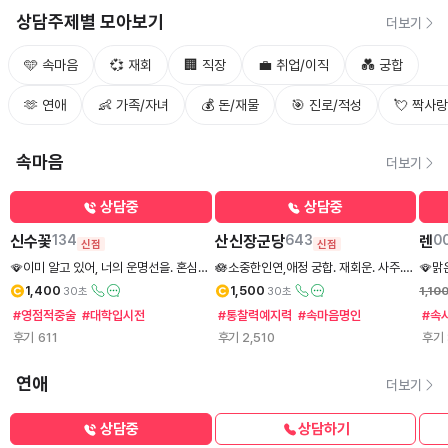
상담주제별 모아보기
더보기
🩵 속마음
💞 재회
🏢 직장
💼 취업/이직
💑 궁합
🫶 연애
👶 가족/자녀
💰 돈/재물
🎯 진로/적성
💘 짝사랑
속마음
더보기
상담중
상담중
신수꽃
134
산신장군당
643
렌
0
신점
신점
🪭이미 알고 있어, 너의 운명선을. 혼심적
🪷소중한인연,애정 궁합. 재회운. 사주.
🪭맑
중의 무녀 -신수꽃.
금전사업.매매. 꿈해몽~ 신령님의맑은영
1,400
1,500
1,10
30초
30초
의공수로 찾아주시는모든분들진심으로
#영점적중술
#대학입시전
#통찰력예지력
#속마음명인
#속
🙏전달해드리겠습니다 🪷
후기
611
후기
2,510
후기
연애
더보기
상담중
상담하기