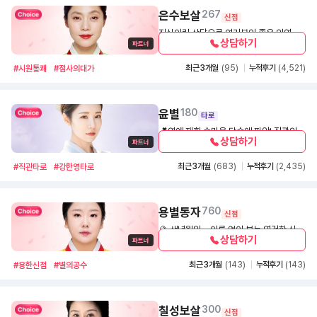
은수보살
267
신점
진심어린 상담으로 여러분의 좋은 인연이
상담하기
될것입니다.
1,400
30초
최근 3개월
(95)
누적후기
(4,521)
#시원통쾌
#점사의대가
윤별
180
타로
💕연애·재회·속마음 단숨에 파악! 직관의
상담하기
눈으로 흐름을 읽는 영타로 심리상담🌈
1,300
30초
최근 3개월
(683)
누적후기
(2,435)
#직관타로
#강한영타로
용별동자
760
신점
🔮 생년월일ㆍ이름 없이 보는 영검한 신점
상담하기
🔮
1,100
30초
최근 3개월
(143)
누적후기
(143)
#용한신점
#별의공수
칠성보살
300
신점