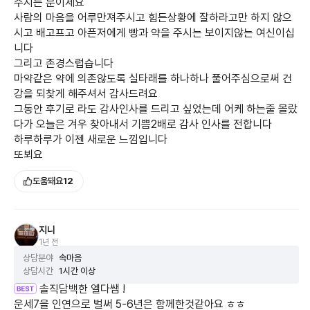
주시는 분이세요
사람의 마음을 어루만져주시고 힘든상황에 잘하라고만 하지 않으
시고 배고프고 아픈저에게 빵과 약을 주시는 보이지않는 여신이십
니다
그리고 존경스럽습니다
마약같은 약에 의존않도록 실타래를 하나하나 풀어주심으로써 건
강을 되찾게 해주셔서 감사드려요
그동안 후기로 라도 감사인사를 드리고 싶었는데 어케 하는줄 몰랐
다가 오늘은 겨우 찾아내서 기쁨2배로 감사 인사를 전합니다
하루하루가 이젠 새로운 느낌입니다
또뵈요
도움돼요
12
지니
1년 전
상담분야
속마음
상담시간
1시간 이상
솔직담백한 엘다쌤 !
운세7을 인연으로 벌써 5-6년은 함께한것같아요 ㅎㅎ