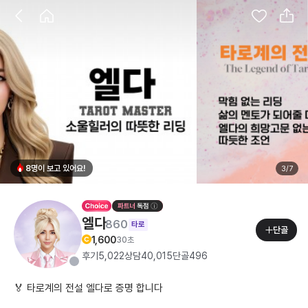
8명이 보고 있어요!
3
/
7
엘다
860
타로
단골
1,600
30초
후기
5,022
상담
40,015
단골
496
🏅 타로계의 전설 엘다로 증명 합니다