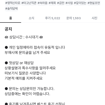
#영적신타로
#타고난직관
#속마음
#재회
#금전
#사업
#깊이있는
#현실조언
#솔직담백
홈
소식
후기
문의
사진
5,022
1,593
공지
🪷 상담시간 : 수시대기 🪷
● 개인 일정에따라 접속이 유동적 입니다
부재시에 문의글을 남겨 주세요
● 첫상담 or 재상담
상황설명과 특수사항을 알려주세요
떠보기식 질문은 사양합니다
기본적 예의를 지켜주세요
● 문의는 상담문의만 가능합니다.
상담중에는 확인이 어렵습니다.
● 후기를 남겨주시면 베스트 후기 선정시