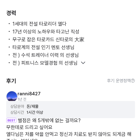
경력
1세대의 전설 타로리더 엘다
17년 이상의 노하우와 타고난 직성
무구로 잡은 타로카드 신타로의 大家
타로계의 전설 인기 멘토 선생님
전 ) 수석 트레이너 이력 의 선생님
전 ) 피트니스 모델경험 의 선생님
후기
후기 운영정책
ranni8427
1년 전
상담분야
돈/재물
상담시간
1시간 이상
별점은 왜 5개밖에 없는 걸까요?
무한데로 드리고 싶어요
엘다님은 저를 약을 안먹고 정신과 치료도 받지 않아도 되게금 해