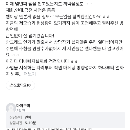
이제 몇년째 쌤을 뵙고있는지도 까먹을정도 ㅋㅋ
재회.연애.금전.사업운 등등
쌤이랑 안본게 없을 정도로 모든일을 함께한것같아요 ㅎㅎ
지금의 제모습과 현상황이 있기까지 쌤이 조언해주고 알려주신 방
향덕에
큰일없이 잘 넘겨왔습니다!
안그래도 인기가 많으셔서 상담잡기 쉽지않은 우리 엘다쌤이지만
주변에 추천을 안할수가없어서 제 지인들은 엘다쌤을 다 알고있어
요 ㅋㅋ
이러다 더바빠지실까봐 걱정입니다 ㅎㅎ
사업을 시작하는 자리부터 직원.마케팅.방향성까지 하나부터 열까
지 봐주...
더보기
도움돼요
10
마이구미
2일 전
상담분야
연애
상담시간
5-10분