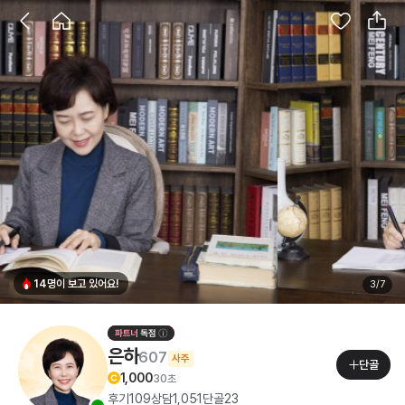
14명이 보고 있어요!
3
/
7
은하
607
사주
단골
1,000
30초
후기
109
상담
1,051
단골
23