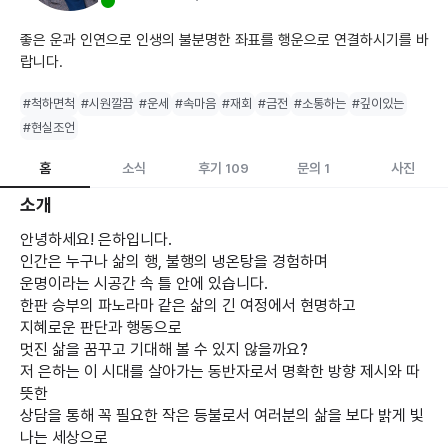
좋은 운과 인연으로 인생의 불분명한 좌표를 행운으로 연결하시기를 바
랍니다.
#척하면척
#시원깔끔
#운세
#속마음
#재회
#금전
#소통하는
#깊이있는
#현실조언
홈
소식
후기
문의
사진
109
1
소개
안녕하세요! 은하입니다.
인간은 누구나 삶의 행, 불행의 냉온탕을 경험하며
운명이라는 시공간 속 틀 안에 있습니다.
한판 승부의 파노라마 같은 삶의 긴 여정에서 현명하고
지혜로운 판단과 행동으로
멋진 삶을 꿈꾸고 기대해 볼 수 있지 않을까요?
저 은하는 이 시대를 살아가는 동반자로서 명확한 방향 제시와 따
뜻한
상담을 통해 꼭 필요한 작은 등불로서 여러분의 삶을 보다 밝게 빛
나는 세상으로