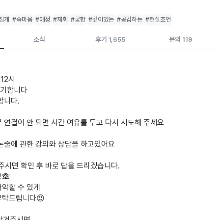
집게
#속마음
#애정
#재회
#궁합
#깊이있는
#공감하는
#현실조언
소식
후기
문의
1,655
119
12시
대기합니다
합니다.
 연결이 안 되면 시간 여유를 두고 다시 시도해 주세요
 논술에 관한 강의와 상담을 하고있어요
문의주시면 확인 후 바로 답을 드리겠습니다.
🙈
파악할 수 있게
부탁드립니다😍
 남겨주시면