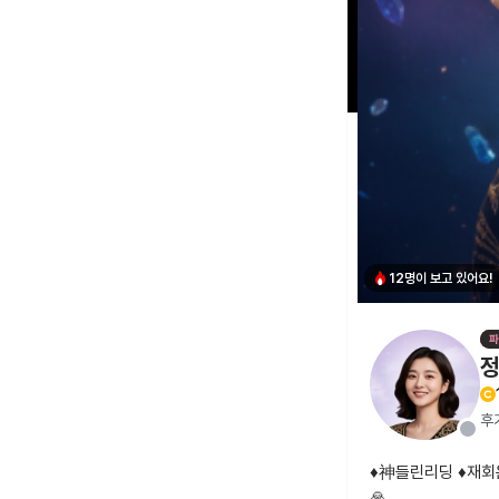
12명이 보고 있어요!
후
♦️神들린리딩 ♦️재
🙏