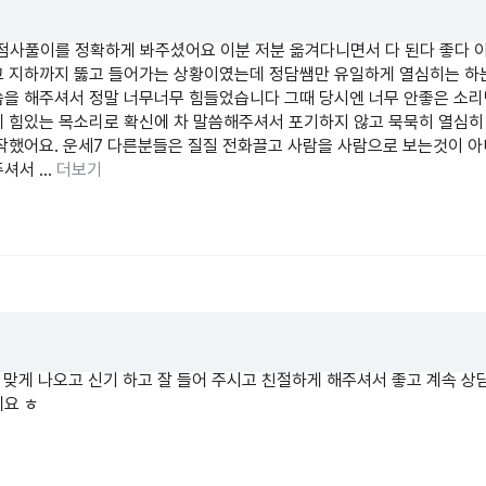
을 하더라도 생년월시같은 내 정보를 알리고 공수를 받지요.
떤 상황인지를 알아야 구체적인 마음이나 앞으로의 흐름을 내담자의 상황
점사풀이를 정확하게 봐주셨어요 이분 저분 옮겨다니면서 다 된다 좋다 
고 지하까지 뚫고 들어가는 상황이였는데 정담쌤만 유일하게 열심히는 하
이 없지만 그 카드를 읽어내는 일은 상담자의 직관과 경험, 그리고 학
씀을 해주셔서 정말 너무너무 힘들었습니다 그때 당시엔 너무 안좋은 소리
데 힘있는 목소리로 확신에 차 말씀해주셔서 포기하지 않고 묵묵히 열심
자를 신뢰하고 믿느냐에 따라 교감과 소통의 폭이 달라집니다.
작했어요. 운세7 다른분들은 질질 전화끌고 사람을 사람으로 보는것이 
서 ...
더보기
주는 시기
 등 선택하실 경우
드립니다.
학운등은 내가 가진 사주 팔자와 대운.세운에서 영향을 많이 받기 때문입
해져 있거나 객관적 상황의 조언이 필요하지 않으시면 상담 진행이 어렵습
고 소통해주신다면 카드 그림속에서 놀랍게도 많은 이야기를 찾아낼 수 있
 맞게 나오고 신기 하고 잘 들어 주시고 친절하게 해주셔서 좋고 계속 상
담자들의 행복을 위해 기도하겠습니다.
게요 ㅎ