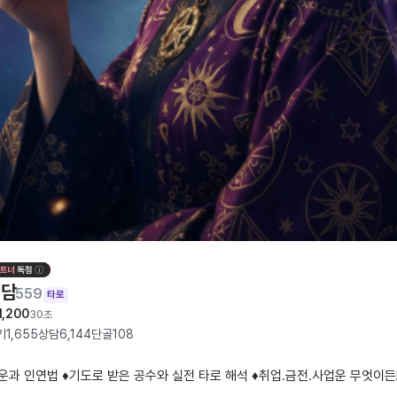
정담
559
타로
1,200
30초
기
1,655
상담
6,144
단골
108
회운과 인연법 ♦️기도로 받은 공수와 실전 타로 해석 ♦️취업.금전.사업운 무엇이든