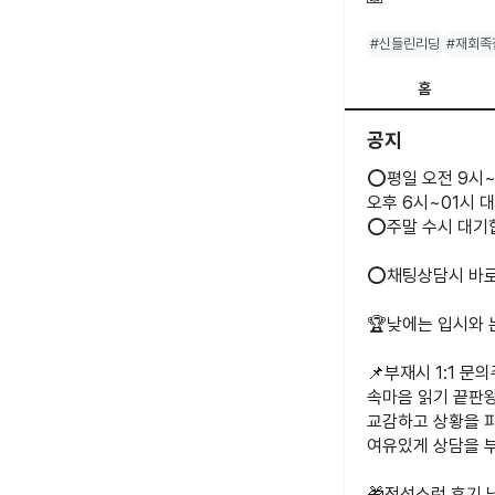
#신들린리딩
#재회족
홈
공지
⭕️평일 오전 9시~
오후 6시~01시 
⭕️주말 수시 대기
⭕️채팅상담시 바로
🏆낮에는 입시와
📌부재시 1:1 
속마음 읽기 끝판왕
교감하고 상황을 
여유있게 상담을 
🎁정성스런 후기