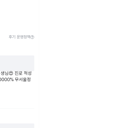
인생을 산 경험을 사
후기 운영정책
픔과 슬픔에는 이유가
 저어 가는 여정이랍
 있지 않을까요?
생님😍 진로 적성
0000% 무서울정
이 있답니다.
기도 합니다.