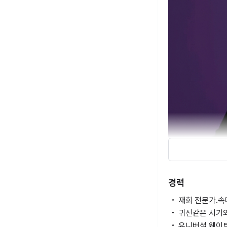
경력
🎯단골 설정
🎯알림 설정
️재회 전문가.
🧨559번
️귀신같은 시기
️유니버셜 웨이