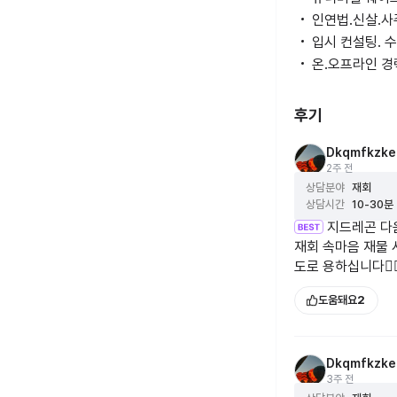
걱정없이 살다가 
️인연법.신살.사
모든 것을 다 잃고
️입시 컨설팅. 
할머니께서 제게 오
람들에게 나누라 
️온.오프라인 경
🚦가야할 때와 멈출
후기
살다 보면 부딪히는
Dkqmfkzk
있답니다. 삶이란 
2주 전
니다. 가지고 태어
상담분야
재회
상담시간
10-30분
파도를 거슬러 갈 
지드레곤 다음
신호등에서 지금은
재회 속마음 재물 
그 때와 운의 기운
도로 용하십니다👍
🌠 타로카드가 주
도움돼요
2
타로는 마음을 읽
마음을 열고 상황
Dkqmfkzk
타로리딩에서는 상
3주 전
같은 카드라도 어