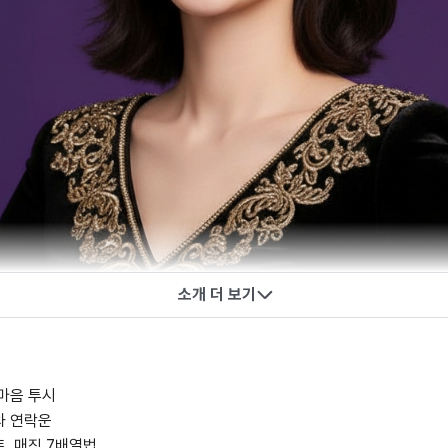
소개 더 보기
속마음 투시
와 연락운
트. 매직 7배열법