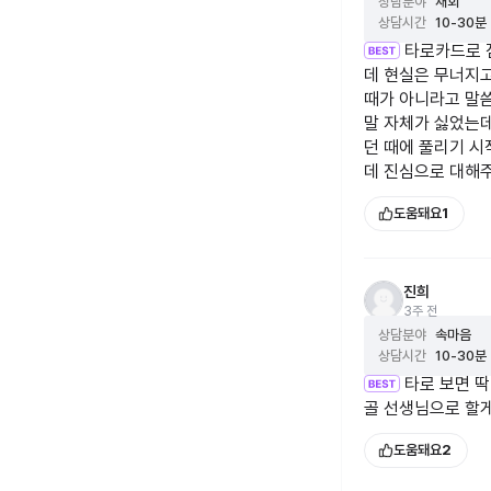
상담분야
재회
신점이나 사주상담
상담시간
10-30분
타로도 최소한 어
타로카드로 
있어요.
데 현실은 무너지
타로카드에는 말풍선
때가 아니라고 말
롯됩니다.
말 자체가 싫었는
또한 얼마나 상담
던 때에 풀리기 시
데 진심으로 대해주셔
🌍사주와 역학이 
도움돼요
1
중요한 선택. 일정
사주도 함께 설명
결혼운. 취업운과 
진희
3주 전
듣고싶은 답이 정
상담분야
속마음
저에게 마음을 열
상담시간
10-30분
타로 보면 딱
오늘도 간절히 내
골 선생님으로 할
도움돼요
2