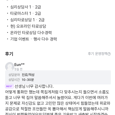
🌿 상담 원칙
✔ 시간을 끌지 않습니다.
️심리상담사 1ㆍ2급
✔ 첫 5분 안에 핵심을 먼저 말씀드립니다.
️타로마스터 1ㆍ2급
✔ 듣기 좋은 말보다 필요한 말을 드립니다.
️심리타로상담 1ㆍ2급
✔ 감정이 아닌 현실적인 기준을 함께 찾아드립니다.
️현) 오프라인 타로상담
️온라인 타로상담 다수경력
──────────────────
️기업 이벤트ㆍ행사 다수 경력
🌙
이런 분께 적합합니다
• 상대의 진심이 궁금한 분
후기
후기 운영정책
• 반복되는 관계를 끝내고 싶은 분
• 희망고문보다 현실적인 상담을 원하는 분
Eun**
• 한번의 상담으로 방향을 정리하고 싶은 분
5일 전
상담분야
진로/적성
상담시간
10-30분
──────────────────
선생님 너무 감사합니다.
어떻게 통화만 했는데 쪽집게처럼 다 맞추시는지 들으면서 소름도
한 번의 상담으로 인생이 모두 바뀐다고
돋고 너무 딱 집어 말씀해주셔서 놀랬어요. 게다가 이번에 여러가
말씀드리지는 않습니다.
지 문제로 자신감도 없고 고민만 많은 상태여서 힘들었는데 위로와
하지만
공감으로 적절한 조언들만 쏙 뽑아해서 핵심있게 말씀해주시니까
왜 지금의 상황이 만들어졌는지,
정신이 번쩍들었어요!!! 덕분에 좋은 기운받고 새출발 시작하겠습
앞으로 무엇을 선택해야 하는지.