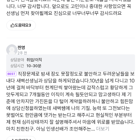
니다. 너무 감사합니다. 앞으로도 고민이나 중대한 사항있으면 꼭
그 기준만큼은
선생님 먼저 찾아뵐께요 진심으로 너무너무너무 감사드려요
진심을 담아 함께 찾아드리겠습니다.
도움돼요
3
🔮
인생의 갈림길에서 길잡이가 되는 리딩
✨ 새벽 ✨
찐영
2주 전
상담분야
취업/이직
상담시간
10-30분
직장문제로 밤새 잠도 못잘정도로 불안하고 두려운날들을 보
내다 새벽선생님과 상담을 하게되었습니다.10년을 넘게 다니고 10
년에 걸쳐 바닥부터 한계단씩 쌓아왔는데 갑작스럽고 황당하게 그
맛두게되고 7개월동안 이직이 계속 될듯안되고 맘고생하다 제 기
준에 안차지만 가진돈을 다 털어 계약을하려하니 불안하고 힘든맘
에 상담신청을하였는데 새벽쌤에 나의 기질. 능력 또 그전보다는
못벌어도 한만큼에 댓가는 받는다고 해주시고 현실적인 부분부터
제 현재 심리상태까지 잘 설명해주셔서 마음에 위로를 받았습니다.
마치 친한친구. 아님 인생선배가 조언해주는...
더보기