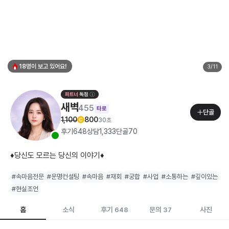
18명이 보고 있어요!
3
/
11
새벽
455
타로
단골
1,100
800
30초
후기
648
상담
1,333
단골
70
♦️당신도 모르는 당신의 이야기♦️
#속마음전문
#운명컨설팅
#속마음
#재회
#궁합
#사업
#소통하는
#깊이있는
#현실조언
홈
소식
후기
문의
사진
648
37