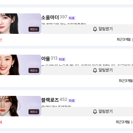
소울마더
397
타로
💣 희망고문 없는 미친적중률‼️
알림받기
1,500
30초
최근 3개월
신
아율
313
타로
💋신(神)의 눈으로 봅니다. 아율의 입으로 전합니다. 지금까지 저는 해외에서 연애도,
알림받기
학업도, 돈도 내 마음대로 하고싶은대로 하며 신나게 살았습니다
1,400
30초
주어진 이 모든것들이 거저 주어진것이 아니라는걸 신께서 알려
최근 3개월
러분들의 생각, 걱정, 어려움을 내 것으로 알고, 이 고통을 한번
사, 살려주십사 신령님께 빌고 또 빌겠습니다
블랙로즈
452
타로
🟡영타로&주역점🟡
알림받기
1,100
30초
최근 3개월
(
재