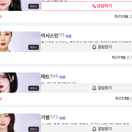
🔮 선녀 영타로 🔮
상담하기
1,700
30초
최근 3개월
(
수
이시스민
111
타로
🌟신점을 능가하는 쪽집게 타로! 영타로 ! 직관 타로로 답답함을 
알림받기
1,500
30초
최근 3개월
(1,
레드
626
타로
🌹: 레드가 돌아왔습니다
알림받기
1,600
30초
최근 3개월
(
딩
기령
372
타로
🌷상황•흐름•마음•인연•관계🌷 지금의 상황, 앞으로의 흐름, 
알림받기
의 끈, 관계의 시작, 나의 태도, 절실한 소원 모두 최고의 조건
1,000
30초