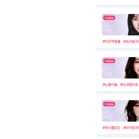
#미친적중률
#속마음귀
#노블아율
#신내림타로
#천시를읽는
#타이밍귀