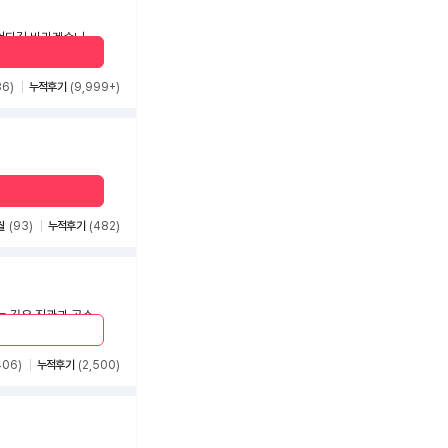
36)
누적후기
(9,999+)
월
(93)
누적후기
(482)
 깊은 직관과 공수
의 혈통🔥흔들릴 때
406)
누적후기
(2,500)