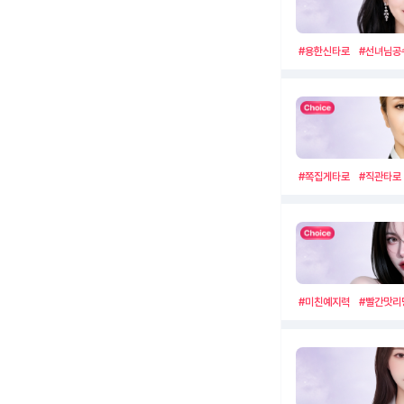
#용한신타로
#선녀님공
#쪽집게타로
#직관타로
#미친예지력
#빨간맛리