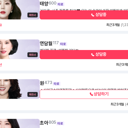
태양
600
타로
🥇타로+사주 적중률 최고!❤️ 오늘 이 순간이 가장 따뜻하게 기억되길 바라겠습니다
상담중
🙏🏻
1,700
30초
최근 3개월
(1,2
유
연담월
117
타로
예리한 직관+따뜻한 리딩🪷
상담중
1,200
30초
최근 3개
션
원
473
타로
🔥신의공수와영적직감🔥신의혈통으로 “당신의 운명을 밝혀주는
상담하기
의 연결”🔥신들린 타로리딩의 정수🔥집안 대대로 이어져 온 신
1,600
30초
마다 신의 메시지를 따라가세요 –💕 🔥신의 메시지가 당신의 길을 밝혀드립니다.💥
최근 3개월
(
🙏🙏🙏"원"💫473신들린적중률💥
초아
805
타로