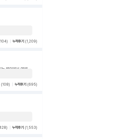
(104)
누적후기
(1,209)
. 부잣집 막내딸에게
주시니 지금부터는 여
(108)
누적후기
(695)
만 봐 주십사, 풀어주십
428)
누적후기
(1,553)