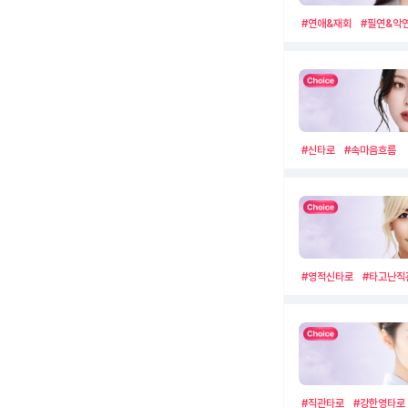
#연애&재회
#필연&악
#신타로
#속마음흐름
#영적신타로
#타고난직
#직관타로
#강한영타로