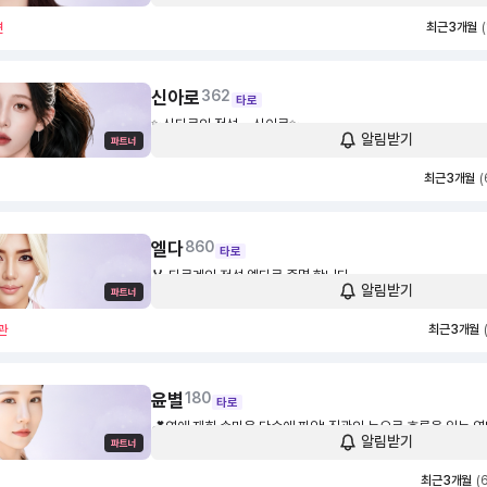
으로 소통해 드리겠습니다.
최근 3개월
연
신아로
362
타로
✨신타로의 정석 = 신아로✨
알림받기
1,500
30초
최근 3개월
(
엘다
860
타로
🏅 타로계의 전설 엘다로 증명 합니다
알림받기
1,600
30초
최근 3개월
관
윤별
180
타로
💕연애·재회·속마음 단숨에 파악! 직관의 눈으로 흐름을 읽는 
알림받기
1,300
30초
최근 3개월
(