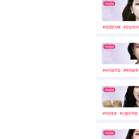
#영검한지혜
#천상의치
#속마음맛집
#재회솔루
#직관&영
#신들린적중