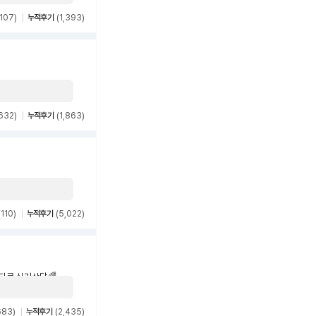
(107)
누적후기
(1,393)
632)
누적후기
(1,863)
(110)
누적후기
(5,022)
영타로 심리상담🌈
683)
누적후기
(2,435)