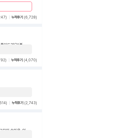
247)
누적후기
(6,728)
풀어드려요!!🌟
792)
누적후기
(4,070)
614)
누적후기
(2,743)
그분의 속마음, 인연
이 어렵다면 최선의 조건